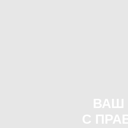
ВАШ 
С
ПРА