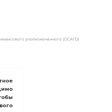
тное
димо
тобы
вого