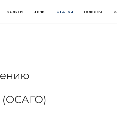
шению
 (ОСАГО)