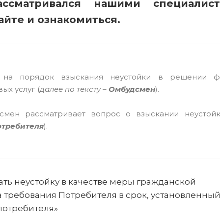
ссматривался нашими специалист
айте и ознакомиться.
на порядок взыскания неустойки в решении ф
х услуг (
далее по тексту –
Омбудсме
н
).
мен рассматривает вопрос о взыскании неустойк
отребителя
).
ать неустойку в качестве меры гражданской
ла требования Потребителя в срок, установленны
потребителя»