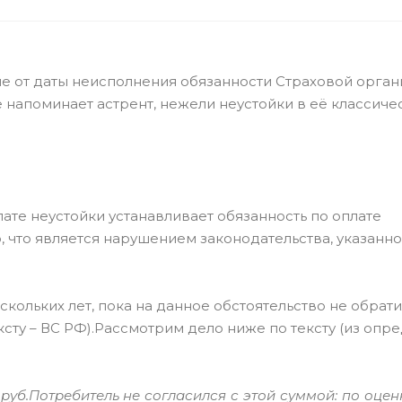
 от даты неисполнения обязанности Страховой органи
напоминает астрент, нежели неустойки в её классиче
лате неустойки устанавливает обязанность по оплате
 что является нарушением законодательства, указанн
кольких лет, пока на данное обстоятельство не обрат
ту – ВС РФ).
Рассмотрим дело ниже по тексту (из опр
уб.Потребитель не согласился с этой суммой: по оцен