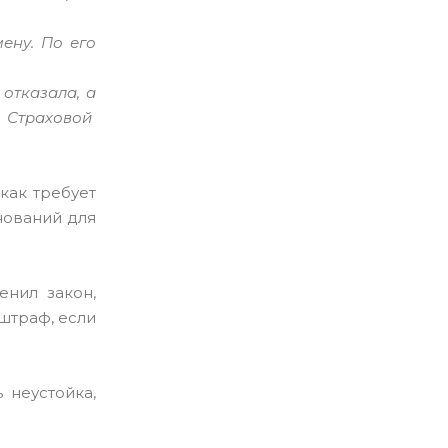
мену.
По его
отказала, а
о Страховой
 как требует
нований для
енил закон,
штраф, если
 неустойка,