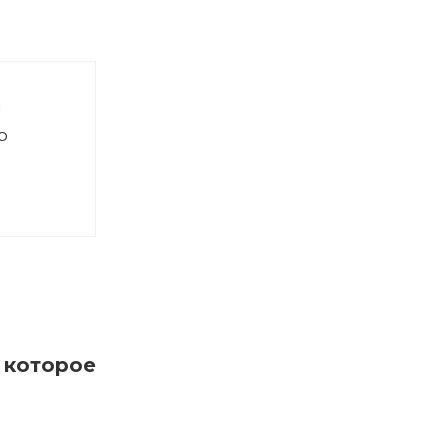
й
о
которое