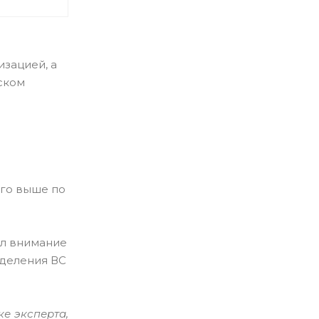
зацией, а
ском
ого выше по
ил внимание
еделения ВС
ке эксперта,