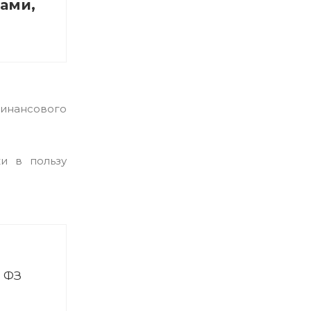
ами,
инансового
и в пользу
й ФЗ