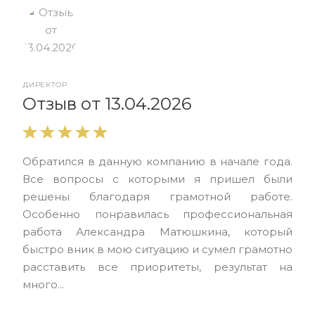
ДИРЕКТОР
От
Отзыв от 13.04.2026
Выр
Обратился в данную компанию в начале года.
выс
Все вопросы с которыми я пришел были
нас
решены благодаря грамотной работе.
ЮЭС
Особенно понравилась профессиональная
Але
работа Александра Матюшкина, который
чет
быстро вник в мою ситуацию и сумел грамотно
и з
расставить все приоритеты, результат на
много...
О