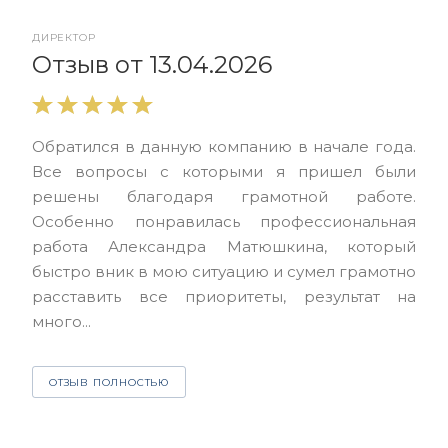
ДИРЕКТОР
От
Отзыв от 13.04.2026
Выр
Обратился в данную компанию в начале года.
выс
Все вопросы с которыми я пришел были
нас
решены благодаря грамотной работе.
ЮЭС
Особенно понравилась профессиональная
Але
работа Александра Матюшкина, который
чет
быстро вник в мою ситуацию и сумел грамотно
и з
расставить все приоритеты, результат на
много...
О
ОТЗЫВ ПОЛНОСТЬЮ