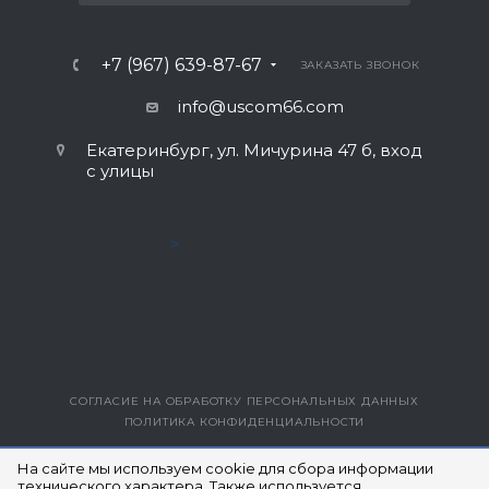
+7 (967) 639-87-67
ЗАКАЗАТЬ ЗВОНОК
info@uscom66.com
Екатеринбург, ул. Мичурина 47 б, вход
с улицы
>
СОГЛАСИЕ НА ОБРАБОТКУ ПЕРСОНАЛЬНЫХ ДАННЫХ
ПОЛИТИКА КОНФИДЕНЦИАЛЬНОСТИ
ВЕРСИЯ ДЛЯ ПЕЧАТИ
На сайте мы используем cookie для сбора информации
технического характера. Также используется