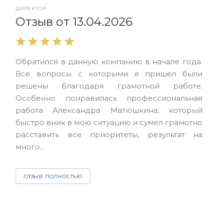
ДИРЕКТОР
От
Отзыв от 13.04.2026
Выр
Обратился в данную компанию в начале года.
выс
Все вопросы с которыми я пришел были
нас
решены благодаря грамотной работе.
ЮЭС
Особенно понравилась профессиональная
Але
работа Александра Матюшкина, который
чет
быстро вник в мою ситуацию и сумел грамотно
и з
расставить все приоритеты, результат на
много...
О
ОТЗЫВ ПОЛНОСТЬЮ