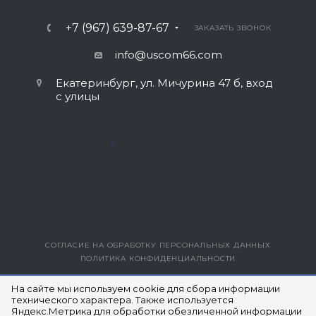
+7 (967) 639-87-67
ЗАКАЗАТЬ ЗВОНОК
info@uscom66.com
Екатеринбург, ул. Мичурина 47 б, вход
с улицы
>
СОГЛАСИЕ НА ОБРАБОТКУ ПЕРСОНАЛЬНЫХ ДАННЫХ
ПОЛИТИКА КОНФИДЕНЦИАЛЬНОСТИ
ВЕРСИЯ ДЛЯ ПЕЧАТИ
На сайте мы используем cookie для сбора информации
технического характера. Также используется
Яндекс.Метрика для обработки обезличенной информации
© 2014- 2026 ЮЭСКОМ