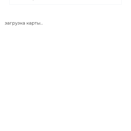
+7 (922) 175-39-71
загрузка карты...