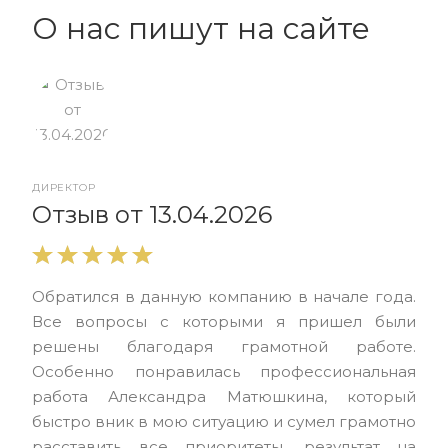
О нас пишут на сайте
ДИРЕКТОР
От
Отзыв от 13.04.2026
Выр
Обратился в данную компанию в начале года.
выс
Все вопросы с которыми я пришел были
нас
решены благодаря грамотной работе.
ЮЭС
Особенно понравилась профессиональная
Але
работа Александра Матюшкина, который
чет
быстро вник в мою ситуацию и сумел грамотно
и з
расставить все приоритеты, результат на