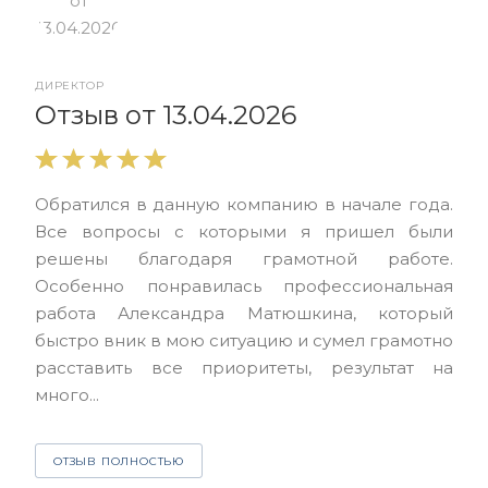
ДИРЕКТОР
От
Отзыв от 13.04.2026
Выр
Обратился в данную компанию в начале года.
выс
Все вопросы с которыми я пришел были
нас
решены благодаря грамотной работе.
ЮЭС
Особенно понравилась профессиональная
Але
работа Александра Матюшкина, который
чет
быстро вник в мою ситуацию и сумел грамотно
и з
расставить все приоритеты, результат на
много...
О
ОТЗЫВ ПОЛНОСТЬЮ