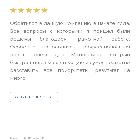
Выр
Обратился в данную компанию в начале года.
выс
Все вопросы с которыми я пришел были
нас
решены благодаря грамотной работе.
ЮЭС
Особенно понравилась профессиональная
Але
работа Александра Матюшкина, который
чет
быстро вник в мою ситуацию и сумел грамотно
и з
расставить все приоритеты, результат на
много...
О
ОТЗЫВ ПОЛНОСТЬЮ
ВСЕ ПУБЛИКАЦИИ