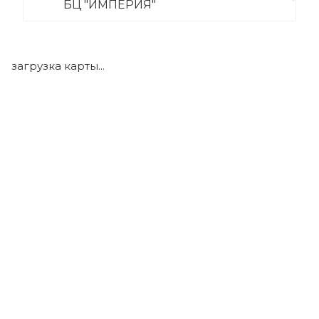
БЦ "ИМПЕРИЯ"
+7 (922) 175-39-71
загрузка карты...