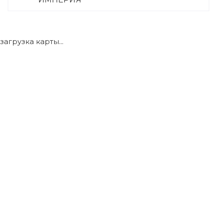
+7 (922) 175-39-71
загрузка карты...