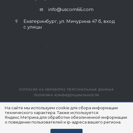
info@uscom66.com
Екатеринбург, ул. Мичурина 47 б, вход
с улицы
>
СОГЛАСИЕ НА ОБРАБОТКУ ПЕРСОНАЛЬНЫХ ДАННЫХ
ПОЛИТИКА КОНФИДЕНЦИАЛЬНОСТИ
ВЕРСИЯ ДЛЯ ПЕЧАТИ
На сайте мы используем cookie для сбора информации
технического характера. Также используется
Яндекс.Метрика для обработки обезличенной информации
© 2014- 2026 ЮЭСКОМ
о поведении пользователей и ip-адреса вашего региона.