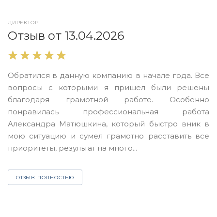
ДИРЕКТОР
О
Отзыв от 13.04.2026
В
Обратился в данную компанию в начале года. Все
в
вопросы с которыми я пришел были решены
н
благодаря грамотной работе. Особенно
Ю
понравилась профессиональная работа
А
Александра Матюшкина, который быстро вник в
ч
мою ситуацию и сумел грамотно расставить все
з
приоритеты, результат на много...
ОТЗЫВ ПОЛНОСТЬЮ