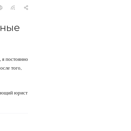
ьные
, я постоянно
осле того,
кующий юрист