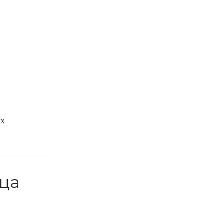
ах
ца