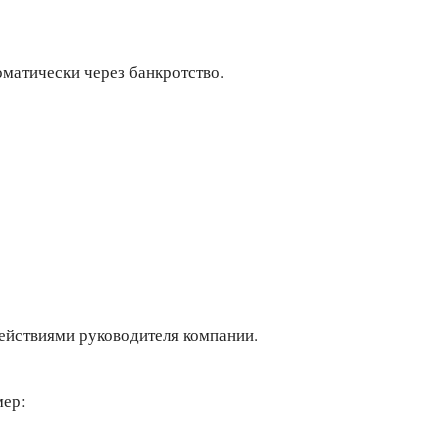
оматически через банкротство.
ействиями руководителя компании.
мер: