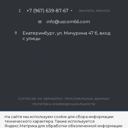
+7 (967) 639-87-67
ЗАКАЗАТЬ ЗВОНОК
info@uscom66.com
Екатеринбург, ул. Мичурина 47 б, вход
с улицы
>
СОГЛАСИЕ НА ОБРАБОТКУ ПЕРСОНАЛЬНЫХ ДАННЫХ
ПОЛИТИКА КОНФИДЕНЦИАЛЬНОСТИ
ВЕРСИЯ ДЛЯ ПЕЧАТИ
На сайте мы используем cookie для сбора информации
технического характера. Также используется
Яндекс.Метрика для обработки обезличенной информации
© 2014- 2026 ЮЭСКОМ