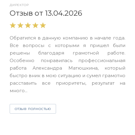
ДИРЕКТОР
От
Отзыв от 13.04.2026
Выр
Обратился в данную компанию в начале года.
выс
Все вопросы с которыми я пришел были
нас
решены благодаря грамотной работе.
ЮЭС
Особенно понравилась профессиональная
Але
работа Александра Матюшкина, который
чет
быстро вник в мою ситуацию и сумел грамотно
и з
расставить все приоритеты, результат на
много...
О
ОТЗЫВ ПОЛНОСТЬЮ