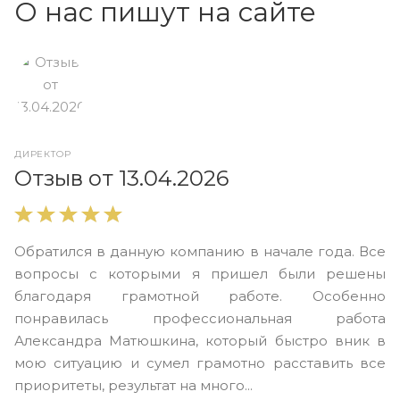
О нас пишут на сайте
ДИРЕКТОР
О
Отзыв от 13.04.2026
В
Обратился в данную компанию в начале года. Все
в
вопросы с которыми я пришел были решены
н
благодаря грамотной работе. Особенно
Ю
понравилась профессиональная работа
А
Александра Матюшкина, который быстро вник в
ч
мою ситуацию и сумел грамотно расставить все
з
приоритеты, результат на много...