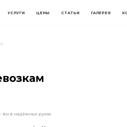
ке
евозкам
— вы в надёжных руках