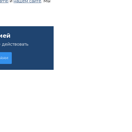
lamp
и
нашем сайте
. Мы
ией
 действовать
GRAM