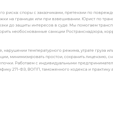
о риска: споры с заказчиками, претензии по поврежд
жки на границах или при взвешивании. Юрист по тран
озки до защиты интересов в суде. Мы помогаем транс
орить необоснованные санкции Ространснадзора, корр
 нарушении температурного режима, утрате груза или
ции, минимизировать простои, сохранить лицензию, с
епочки. Работаем с индивидуальными предпринимател
фику 271-ФЗ, ВОПП, таможенного кодекса и практику 