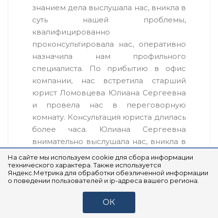
знанием дела выслушала нас, вникла в
суть нашей проблемы,
квалифицированно
проконсультировала нас, оперативно
назначила нам профильного
специалиста. По прибытию в офис
компании, нас встретила старший
юрист Ломовцева Юлиана Сергеевна
и провела нас в переговорную
комнату. Консультация юриста длилась
более часа. Юлиана Сергеевна
внимательно выслушала нас, вникла в
суть нашей проблемы, дала нашей
На сайте мы используем cookie для сбора информации
технического характера. Также используется
ситуации грамотную юридическую и
Яндекс.Метрика для обработки обезличенной информации
правовую оценку, обрисовала
о поведении пользователей и ip-адреса вашего региона.
возможные пути решения нашего
вопроса, по пунктам расписав план
ОК
наших действий. Особо приятно