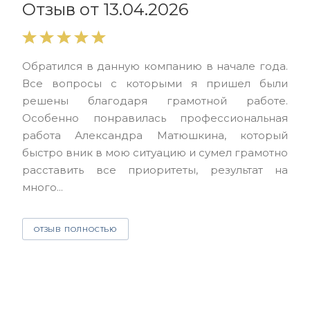
Отзыв от 13.04.2026
Выр
Обратился в данную компанию в начале года.
выс
Все вопросы с которыми я пришел были
нас
решены благодаря грамотной работе.
ЮЭС
Особенно понравилась профессиональная
Але
работа Александра Матюшкина, который
чет
быстро вник в мою ситуацию и сумел грамотно
и з
расставить все приоритеты, результат на
много...
О
ОТЗЫВ ПОЛНОСТЬЮ