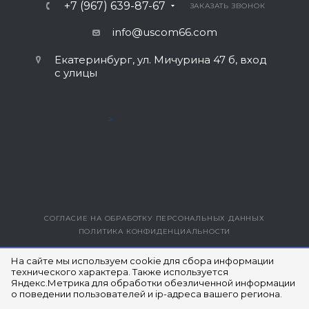
+7 (967) 639-87-67
ЗАКАЗАТЬ ЗВОНОК
info@uscom66.com
Екатеринбург, ул. Мичурина 47 б, вход
с улицы
>
СОГЛАСИЕ НА ОБРАБОТКУ ПЕРСОНАЛЬНЫХ ДАННЫХ
ПОЛИТИКА КОНФИДЕНЦИАЛЬНОСТИ
ВЕРСИЯ ДЛЯ ПЕЧАТИ
На сайте мы используем cookie для сбора информации
технического характера. Также используется
Яндекс.Метрика для обработки обезличенной информации
© 2014- 2026 ЮЭСКОМ
о поведении пользователей и ip-адреса вашего региона.