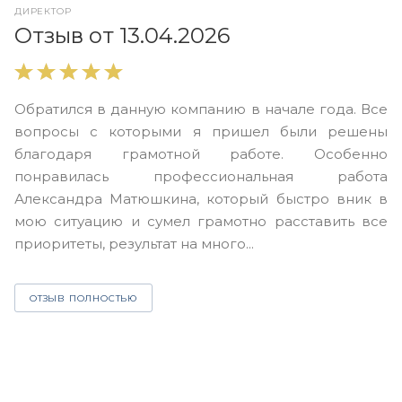
ДИРЕКТОР
О
Отзыв от 13.04.2026
В
Обратился в данную компанию в начале года. Все
в
вопросы с которыми я пришел были решены
н
благодаря грамотной работе. Особенно
Ю
понравилась профессиональная работа
А
Александра Матюшкина, который быстро вник в
ч
мою ситуацию и сумел грамотно расставить все
з
приоритеты, результат на много...
ОТЗЫВ ПОЛНОСТЬЮ