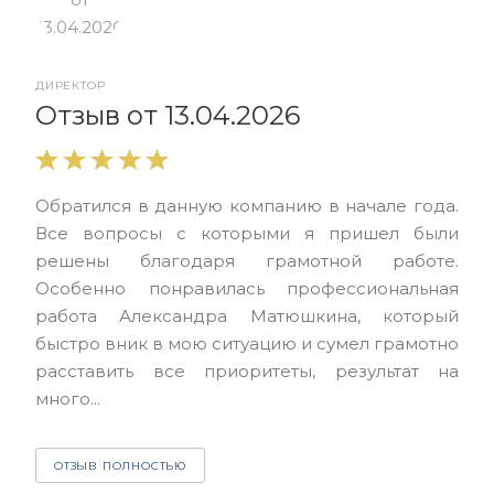
ДИРЕКТОР
От
Отзыв от 13.04.2026
Выр
Обратился в данную компанию в начале года.
выс
Все вопросы с которыми я пришел были
нас
решены благодаря грамотной работе.
ЮЭС
Особенно понравилась профессиональная
Але
работа Александра Матюшкина, который
чет
быстро вник в мою ситуацию и сумел грамотно
и з
расставить все приоритеты, результат на
много...
О
ОТЗЫВ ПОЛНОСТЬЮ