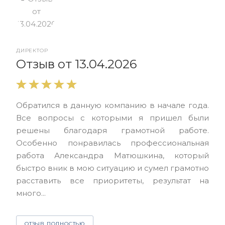
ДИРЕКТОР
От
Отзыв от 13.04.2026
Выр
Обратился в данную компанию в начале года.
выс
Все вопросы с которыми я пришел были
нас
решены благодаря грамотной работе.
ЮЭС
Особенно понравилась профессиональная
Але
работа Александра Матюшкина, который
чет
быстро вник в мою ситуацию и сумел грамотно
и з
расставить все приоритеты, результат на
много...
О
ОТЗЫВ ПОЛНОСТЬЮ