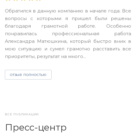
В
Обратился в данную компанию в начале года. Все
в
вопросы с которыми я пришел были решены
н
благодаря грамотной работе. Особенно
Ю
понравилась профессиональная работа
А
Александра Матюшкина, который быстро вник в
ч
мою ситуацию и сумел грамотно расставить все
з
приоритеты, результат на много...
ОТЗЫВ ПОЛНОСТЬЮ
ВСЕ ПУБЛИКАЦИИ
Пресс-центр