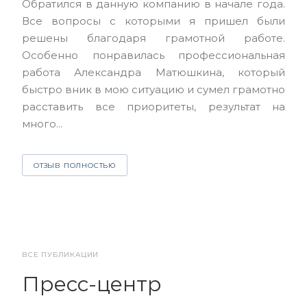
Обратился в данную компанию в начале года.
выс
Все вопросы с которыми я пришел были
нас
решены благодаря грамотной работе.
ЮЭС
Особенно понравилась профессиональная
Але
работа Александра Матюшкина, который
чет
быстро вник в мою ситуацию и сумел грамотно
и з
расставить все приоритеты, результат на
много...
О
ОТЗЫВ ПОЛНОСТЬЮ
ВСЕ ПУБЛИКАЦИИ
Пресс-центр