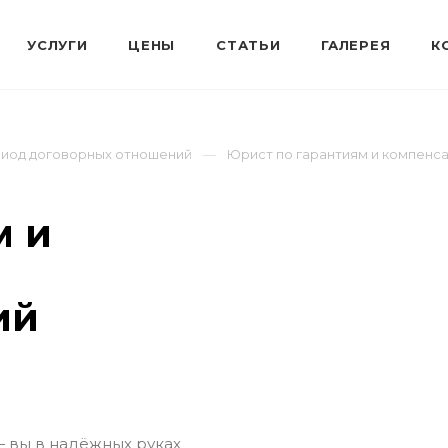
риод договорных отношений
Юрист по гарантиям и компенса
м и
ий
— вы в надёжных руках