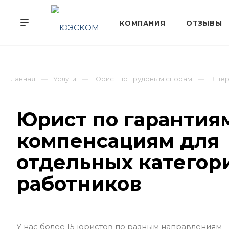
Главная
Услуги
Юрист по трудовым спорам
В пе
Юрист по гарантия
компенсациям для
отдельных категор
работников
У нас более 15 юристов по разным направлениям 