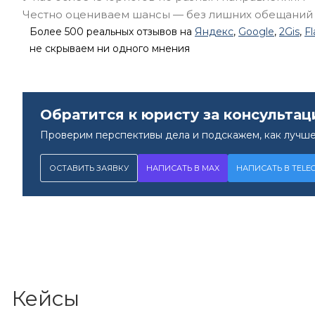
Честно оцениваем шансы — без лишних обещаний
Более 500 реальных отзывов на
Яндекс
,
Google
,
2Gis
,
F
не скрываем ни одного мнения
Обратится к юристу за консультац
Проверим перспективы дела и подскажем, как лучше
ОСТАВИТЬ ЗАЯВКУ
НАПИСАТЬ В MAX
НАПИСАТЬ В TELE
Кейсы