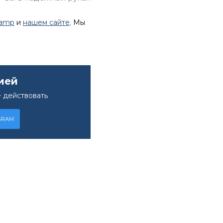
lamp
и
нашем сайте
. Мы
ией
 действовать
GRAM