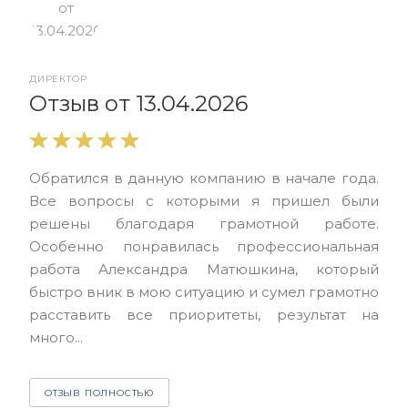
ДИРЕКТОР
От
Отзыв от 13.04.2026
Выр
Обратился в данную компанию в начале года.
выс
Все вопросы с которыми я пришел были
нас
решены благодаря грамотной работе.
ЮЭС
Особенно понравилась профессиональная
Але
работа Александра Матюшкина, который
чет
быстро вник в мою ситуацию и сумел грамотно
и з
расставить все приоритеты, результат на
много...
О
ОТЗЫВ ПОЛНОСТЬЮ