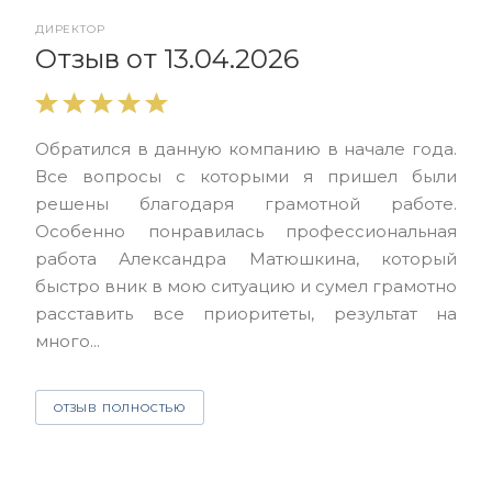
ДИРЕКТОР
От
Отзыв от 13.04.2026
Выр
Обратился в данную компанию в начале года.
выс
Все вопросы с которыми я пришел были
нас
решены благодаря грамотной работе.
ЮЭС
Особенно понравилась профессиональная
Але
работа Александра Матюшкина, который
чет
быстро вник в мою ситуацию и сумел грамотно
и з
расставить все приоритеты, результат на
много...
О
ОТЗЫВ ПОЛНОСТЬЮ