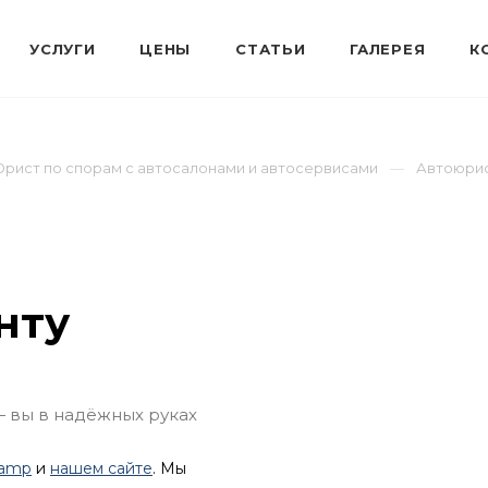
рист по спорам с автосалонами и автосервисами
Автоюрис
нту
— вы в надёжных руках
lamp
и
нашем сайте
. Мы