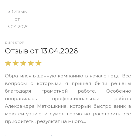
ДИРЕКТОР
О
Отзыв от 13.04.2026
В
Обратился в данную компанию в начале года. Все
в
вопросы с которыми я пришел были решены
н
благодаря грамотной работе. Особенно
Ю
понравилась профессиональная работа
А
Александра Матюшкина, который быстро вник в
ч
мою ситуацию и сумел грамотно расставить все
з
приоритеты, результат на много...