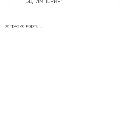
БЦ "ИМПЕРИЯ"
+7 (922) 175-39-71
загрузка карты...