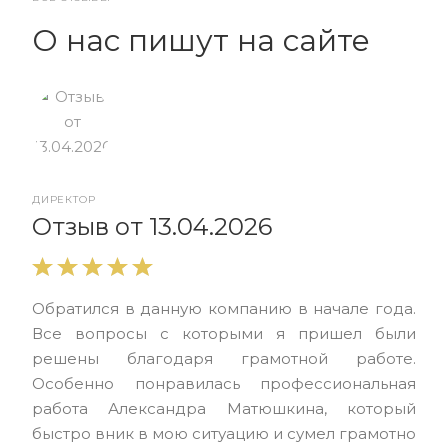
О нас пишут на сайте
ДИРЕКТОР
От
Отзыв от 13.04.2026
Выр
Обратился в данную компанию в начале года.
выс
Все вопросы с которыми я пришел были
нас
решены благодаря грамотной работе.
ЮЭС
Особенно понравилась профессиональная
Але
работа Александра Матюшкина, который
чет
быстро вник в мою ситуацию и сумел грамотно
и з