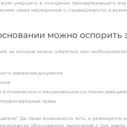
 воля умершего в отношении принадлежавшего ему 
лениям самих наследников о справедливости, и возни
основании можно оспорить
ний, на которые можно опереться при необходимост
ного заверения документа.
нное.
е в психическом и эмоциональном состоянии завещател
 первоочередные права.
теля? Да, такая возможность есть, и реализуется он
ть юридически обоснованное заключение о том, имели