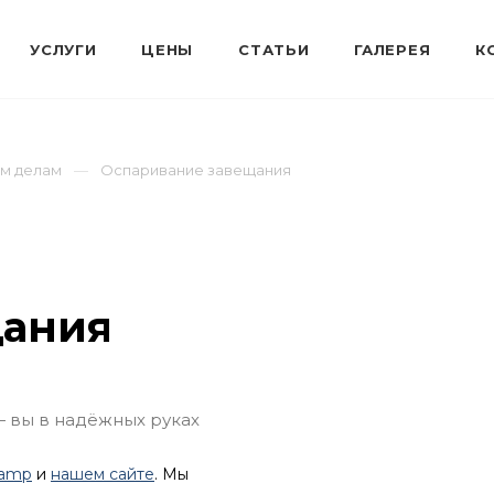
ым делам
Оспаривание завещания
щания
— вы в надёжных руках
lamp
и
нашем сайте
. Мы