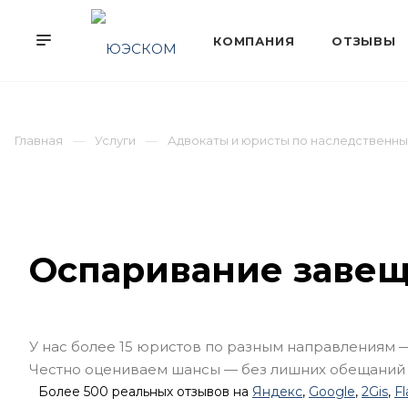
Главная
Услуги
Адвокаты и юристы по наследственн
Оспаривание заве
У нас более 15 юристов по разным направлениям 
Честно оцениваем шансы — без лишних обещаний
Более 500 реальных отзывов на
Яндекс
,
Google
,
2Gis
,
F