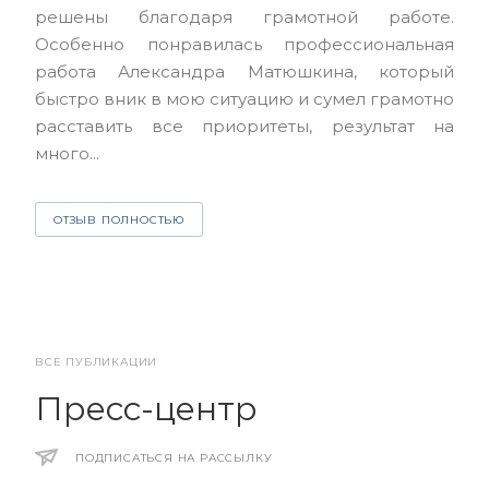
решены благодаря грамотной работе.
ЮЭС
Особенно понравилась профессиональная
Але
работа Александра Матюшкина, который
чет
быстро вник в мою ситуацию и сумел грамотно
и з
расставить все приоритеты, результат на
много...
О
ОТЗЫВ ПОЛНОСТЬЮ
ВСЕ ПУБЛИКАЦИИ
Пресс-центр
ПОДПИСАТЬСЯ НА РАССЫЛКУ