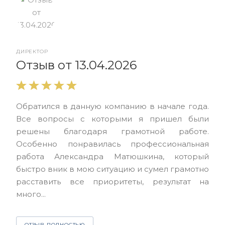
ДИРЕКТОР
От
Отзыв от 13.04.2026
Выр
Обратился в данную компанию в начале года.
выс
Все вопросы с которыми я пришел были
нас
решены благодаря грамотной работе.
ЮЭС
Особенно понравилась профессиональная
Але
работа Александра Матюшкина, который
чет
быстро вник в мою ситуацию и сумел грамотно
и з
расставить все приоритеты, результат на
много...
О
ОТЗЫВ ПОЛНОСТЬЮ