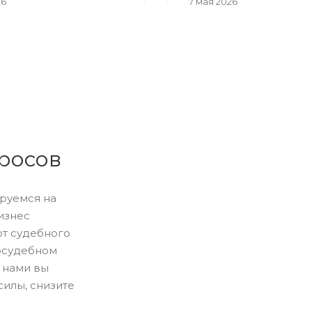
26
7 мая 2026
росов
ируемся на
изнес
т судебного
досудебном
 нами вы
силы, снизите