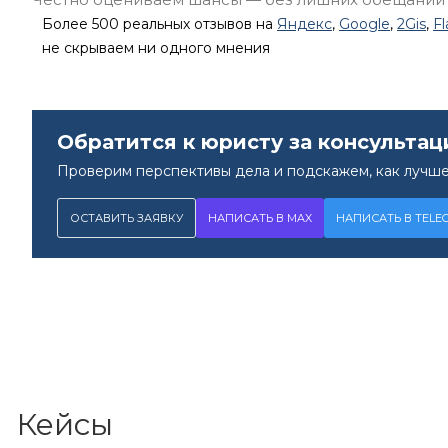
Более 500 реальных отзывов на
Яндекс
,
Google
,
2Gis
,
F
не скрываем ни одного мнения
Обратится к юристу за консультац
Проверим перспективы дела и подскажем, как лучше
ОСТАВИТЬ ЗАЯВКУ
НАПИСАТЬ В MAX
НАПИСАТЬ В TELE
Кейсы