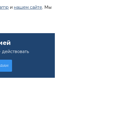
lamp
и
нашем сайте
. Мы
ией
 действовать
GRAM