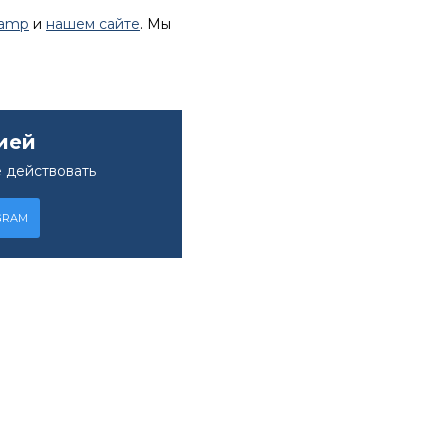
lamp
и
нашем сайте
. Мы
ией
 действовать
GRAM