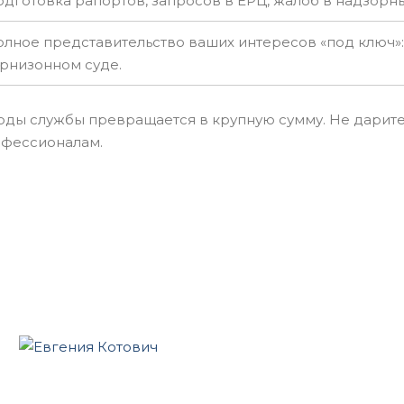
дготовка рапортов, запросов в ЕРЦ, жалоб в надзорны
лное представительство ваших интересов «под ключ»:
рнизонном суде.
оды службы превращается в крупную сумму. Не дарите
офессионалам.