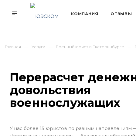
Главная
Услуги
Военный юрист в Екатеринбурге
Перерасчет денеж
довольствия
военнослужащих
У нас более 15 юристов по разным направлениям 
Честно оцениваем шансы — без лишних обещаний