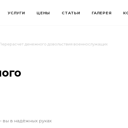
Перерасчет денежного довольствия военнослужащих
ного
— вы в надёжных руках