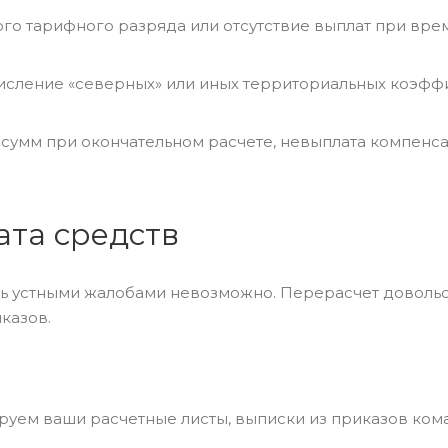
го тарифного разряда или отсутствие выплат при вр
числение «северных» или иных территориальных коэф
 сумм при окончательном расчете, невыплата компенс
ата средств
ь устными жалобами невозможно. Перерасчет довольс
казов.
ируем ваши расчетные листы, выписки из приказов ком