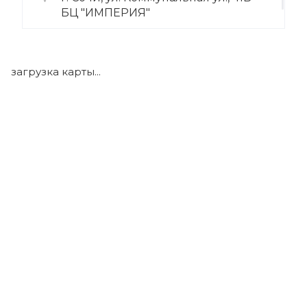
БЦ "ИМПЕРИЯ"
+7 (922) 175-39-71
загрузка карты...