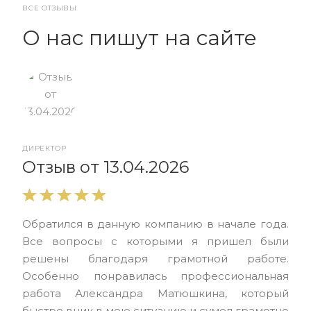
ВСЕ ОТЗЫВЫ
О нас пишут на сайте
ДИРЕКТОР
От
Отзыв от 13.04.2026
Выр
Обратился в данную компанию в начале года.
выс
Все вопросы с которыми я пришел были
нас
решены благодаря грамотной работе.
ЮЭС
Особенно понравилась профессиональная
Але
работа Александра Матюшкина, который
чет
быстро вник в мою ситуацию и сумел грамотно