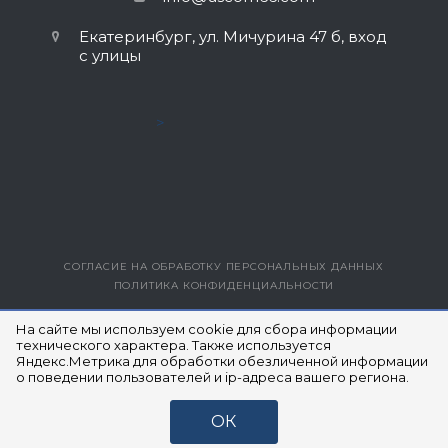
Екатеринбург, ул. Мичурина 47 б, вход
с улицы
>
СОГЛАСИЕ НА ОБРАБОТКУ ПЕРСОНАЛЬНЫХ ДАННЫХ
ПОЛИТИКА КОНФИДЕНЦИАЛЬНОСТИ
ВЕРСИЯ ДЛЯ ПЕЧАТИ
На сайте мы используем cookie для сбора информации
технического характера. Также используется
Яндекс.Метрика для обработки обезличенной информации
© 2014- 2026 ЮЭСКОМ
о поведении пользователей и ip-адреса вашего региона.
ОК