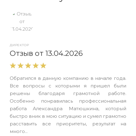
ДИРЕКТОР
От
Отзыв от 13.04.2026
Выр
Обратился в данную компанию в начале года.
выс
Все вопросы с которыми я пришел были
нас
решены благодаря грамотной работе.
ЮЭС
Особенно понравилась профессиональная
Але
работа Александра Матюшкина, который
чет
быстро вник в мою ситуацию и сумел грамотно
и з
расставить все приоритеты, результат на
много...