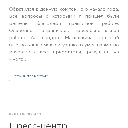
Выр
Обратился в данную компанию в начале года.
выс
Все вопросы с которыми я пришел были
нас
решены благодаря грамотной работе.
ЮЭС
Особенно понравилась профессиональная
Але
работа Александра Матюшкина, который
чет
быстро вник в мою ситуацию и сумел грамотно
и з
расставить все приоритеты, результат на
много...
О
ОТЗЫВ ПОЛНОСТЬЮ
ВСЕ ПУБЛИКАЦИИ
Пресс-центр