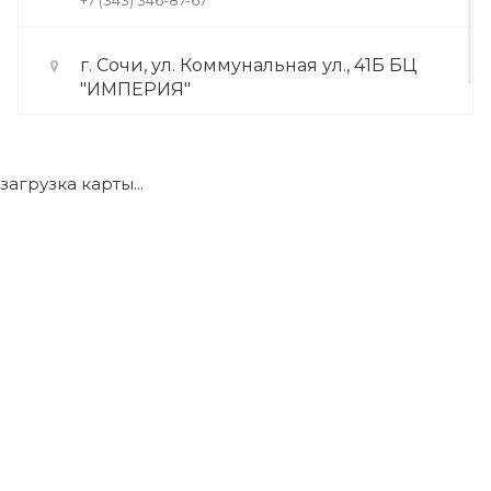
+7 (343) 346-87-67
г. Сочи, ул. Коммунальная ул., 41Б БЦ
"ИМПЕРИЯ"
+7 (922) 175-39-71
загрузка карты...