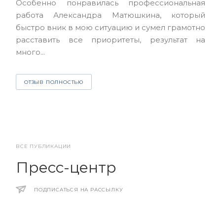
Особенно понравилась профессиональная
Але
работа Александра Матюшкина, который
чет
быстро вник в мою ситуацию и сумел грамотно
и з
расставить все приоритеты, результат на
много...
О
ОТЗЫВ ПОЛНОСТЬЮ
ВСЕ ПУБЛИКАЦИИ
Пресс-центр
ПОДПИСАТЬСЯ НА РАССЫЛКУ