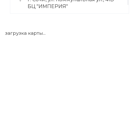
БЦ "ИМПЕРИЯ"
+7 (922) 175-39-71
загрузка карты...