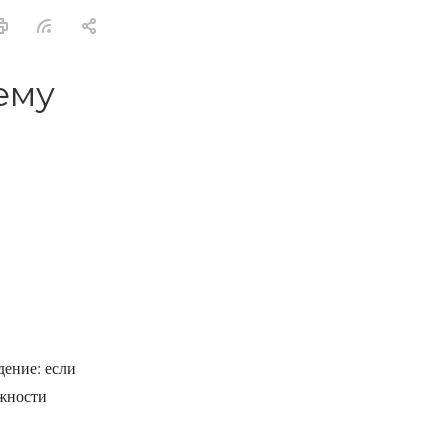
ему
ение: если
ожности