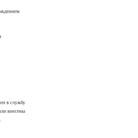
вождением
а
ен в службу
ыли внесены
.