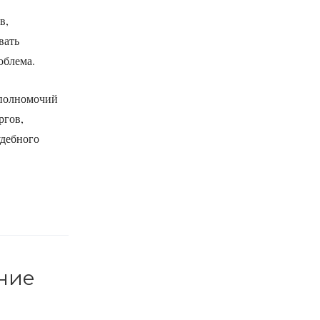
в,
вать
облема.
 полномочий
ргов,
удебного
ение