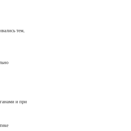
ивались тем,
льно
рганами и при
тике