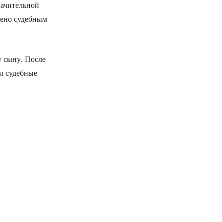
начительной
дено судебным
у сыну. После
и судебные