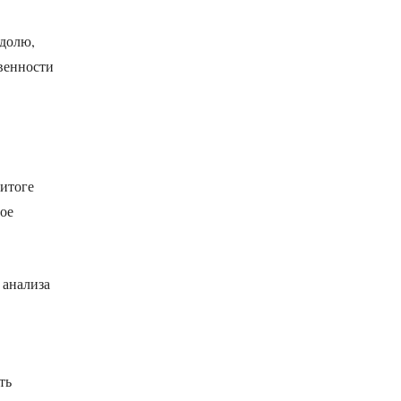
 долю,
венности
 итоге
ое
 анализа
ть