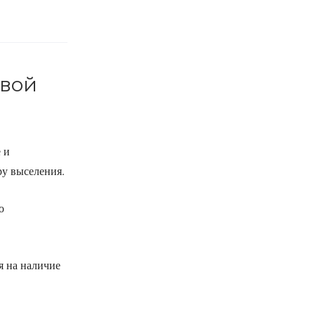
свой
 и
ру выселения.
о
я на наличие