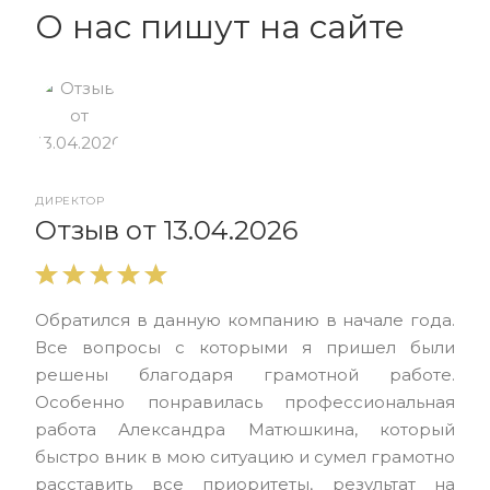
О нас пишут на сайте
ДИРЕКТОР
От
Отзыв от 13.04.2026
Выр
Обратился в данную компанию в начале года.
выс
Все вопросы с которыми я пришел были
нас
решены благодаря грамотной работе.
ЮЭС
Особенно понравилась профессиональная
Але
работа Александра Матюшкина, который
чет
быстро вник в мою ситуацию и сумел грамотно
и з
расставить все приоритеты, результат на