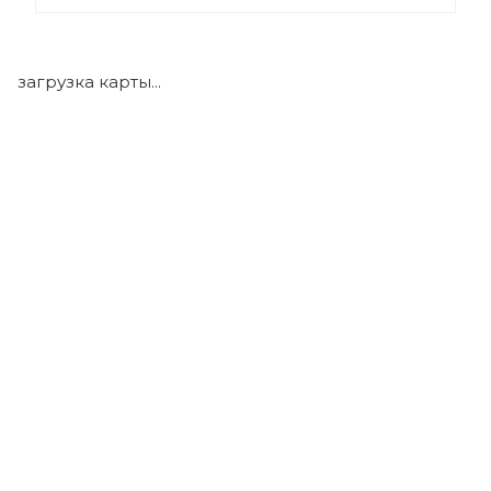
+7 (922) 175-39-71
загрузка карты...