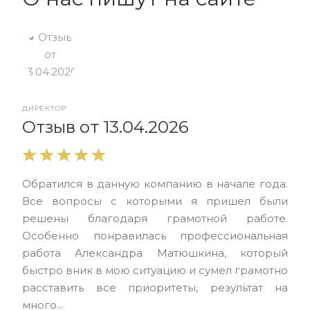
ДИРЕКТОР
От
Отзыв от 13.04.2026
Выр
Обратился в данную компанию в начале года.
выс
Все вопросы с которыми я пришел были
нас
решены благодаря грамотной работе.
ЮЭС
Особенно понравилась профессиональная
Але
работа Александра Матюшкина, который
чет
быстро вник в мою ситуацию и сумел грамотно
и з
расставить все приоритеты, результат на
много...