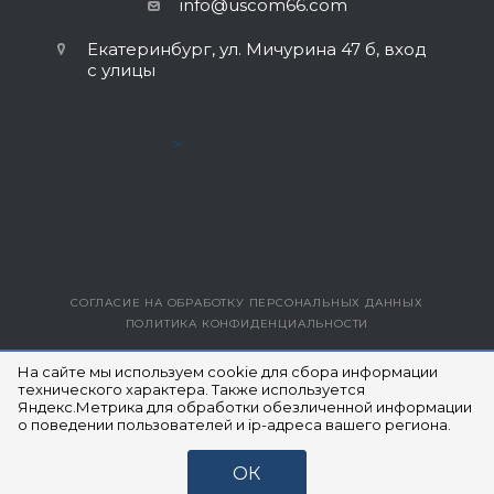
info@uscom66.com
Екатеринбург, ул. Мичурина 47 б, вход
с улицы
>
СОГЛАСИЕ НА ОБРАБОТКУ ПЕРСОНАЛЬНЫХ ДАННЫХ
ПОЛИТИКА КОНФИДЕНЦИАЛЬНОСТИ
ВЕРСИЯ ДЛЯ ПЕЧАТИ
На сайте мы используем cookie для сбора информации
технического характера. Также используется
Яндекс.Метрика для обработки обезличенной информации
© 2014- 2026 ЮЭСКОМ
о поведении пользователей и ip-адреса вашего региона.
ОК