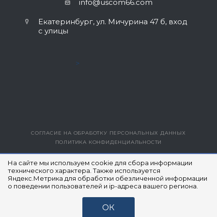
info@uscom66.com
Екатеринбург, ул. Мичурина 47 б, вход
с улицы
>
СОГЛАСИЕ НА ОБРАБОТКУ ПЕРСОНАЛЬНЫХ ДАННЫХ
ПОЛИТИКА КОНФИДЕНЦИАЛЬНОСТИ
ВЕРСИЯ ДЛЯ ПЕЧАТИ
На сайте мы используем cookie для сбора информации
технического характера. Также используется
Яндекс.Метрика для обработки обезличенной информации
© 2014- 2026 ЮЭСКОМ
о поведении пользователей и ip-адреса вашего региона.
ОК