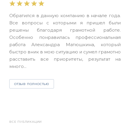
Выр
Обратился в данную компанию в начале года.
выс
Все вопросы с которыми я пришел были
нас
решены благодаря грамотной работе.
ЮЭС
Особенно понравилась профессиональная
Але
работа Александра Матюшкина, который
чет
быстро вник в мою ситуацию и сумел грамотно
и з
расставить все приоритеты, результат на
много...
О
ОТЗЫВ ПОЛНОСТЬЮ
ВСЕ ПУБЛИКАЦИИ