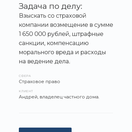
потеряли. Документ нашли после длительных поисков,
Задача по делу:
но в нем не было установлено, кто устроил поджог –
Взыскать со страховой
злоумышленники или сам Андрей.
компании возмещение в сумме
1 650 000 рублей, штрафные
санкции, компенсацию
морального вреда и расходы
на ведение дела.
СФЕРА
Страховое право
КЛИЕНТ
Андрей, владелец частного дома.