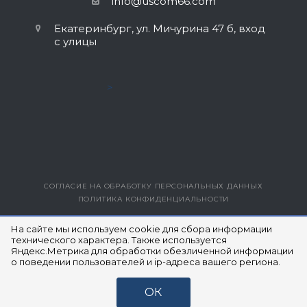
info@uscom66.com
Екатеринбург, ул. Мичурина 47 б, вход
с улицы
>
СОГЛАСИЕ НА ОБРАБОТКУ ПЕРСОНАЛЬНЫХ ДАННЫХ
ПОЛИТИКА КОНФИДЕНЦИАЛЬНОСТИ
ВЕРСИЯ ДЛЯ ПЕЧАТИ
На сайте мы используем cookie для сбора информации
технического характера. Также используется
Яндекс.Метрика для обработки обезличенной информации
© 2014- 2026 ЮЭСКОМ
о поведении пользователей и ip-адреса вашего региона.
ОК