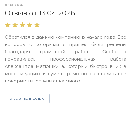
ДИРЕКТОР
О
Отзыв от 13.04.2026
В
Обратился в данную компанию в начале года. Все
в
вопросы с которыми я пришел были решены
н
благодаря грамотной работе. Особенно
Ю
понравилась профессиональная работа
А
Александра Матюшкина, который быстро вник в
ч
мою ситуацию и сумел грамотно расставить все
з
приоритеты, результат на много...
ОТЗЫВ ПОЛНОСТЬЮ