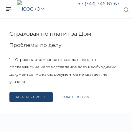
+7 (343) 346-87-67
Страховая не платит за Дом
Проблемы по делу:
1. Страховая компания отказала в выплате,
сославшись на непредставление всех необходимых
документов. Но каких документов не хватает, не
указала.
2. Только в судебном заседании юристы узнали, что
ЗАКАЗАТЬ ПРОЕКТ
ЗАДАТЬ ВОПРОС
страховой компании не хватает заключения МЧС о
причине пожара. Представитель страховой указал, что
без этого заключения невозможно понять, кем был
совершен поджог дома. В полиции заключение