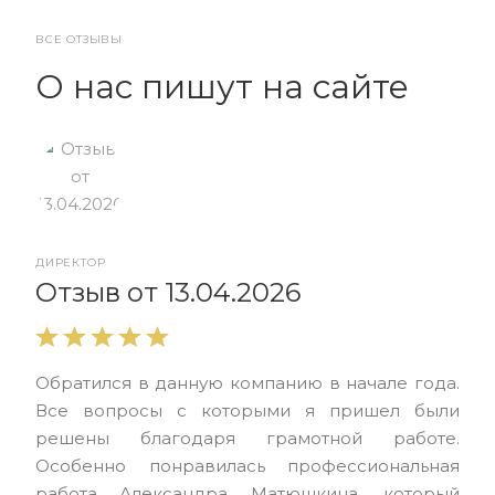
ВСЕ ОТЗЫВЫ
О нас пишут на сайте
ДИРЕКТОР
От
Отзыв от 13.04.2026
Выр
Обратился в данную компанию в начале года.
выс
Все вопросы с которыми я пришел были
нас
решены благодаря грамотной работе.
ЮЭС
Особенно понравилась профессиональная
Але
работа Александра Матюшкина, который