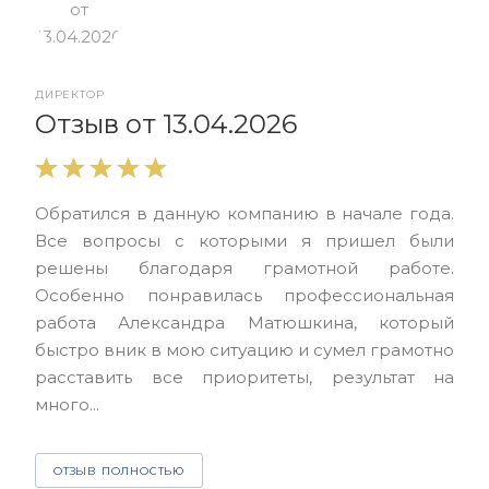
ДИРЕКТОР
От
Отзыв от 13.04.2026
Выр
Обратился в данную компанию в начале года.
выс
Все вопросы с которыми я пришел были
нас
решены благодаря грамотной работе.
ЮЭС
Особенно понравилась профессиональная
Але
работа Александра Матюшкина, который
чет
быстро вник в мою ситуацию и сумел грамотно
и з
расставить все приоритеты, результат на
много...
О
ОТЗЫВ ПОЛНОСТЬЮ