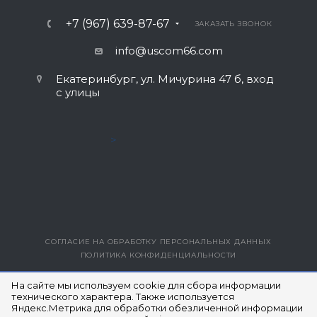
+7 (967) 639-87-67
ЗАКАЗАТЬ ЗВОНОК
info@uscom66.com
Екатеринбург, ул. Мичурина 47 б, вход
с улицы
>
СОГЛАСИЕ НА ОБРАБОТКУ ПЕРСОНАЛЬНЫХ ДАННЫХ
ПОЛИТИКА КОНФИДЕНЦИАЛЬНОСТИ
ВЕРСИЯ ДЛЯ ПЕЧАТИ
На сайте мы используем cookie для сбора информации
технического характера. Также используется
Яндекс.Метрика для обработки обезличенной информации
© 2014- 2026 ЮЭСКОМ