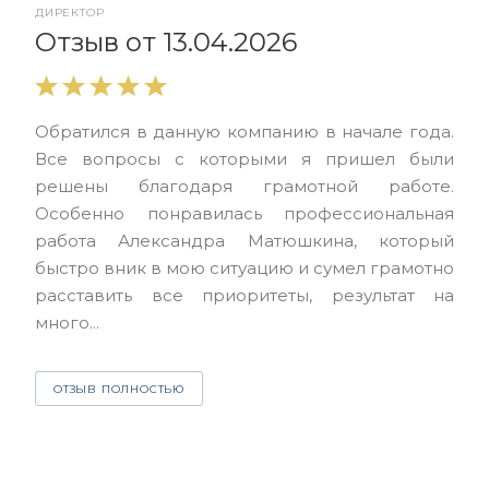
ДИРЕКТОР
От
Отзыв от 13.04.2026
Выр
Обратился в данную компанию в начале года.
выс
Все вопросы с которыми я пришел были
нас
решены благодаря грамотной работе.
ЮЭС
Особенно понравилась профессиональная
Але
работа Александра Матюшкина, который
чет
быстро вник в мою ситуацию и сумел грамотно
и з
расставить все приоритеты, результат на
много...
О
ОТЗЫВ ПОЛНОСТЬЮ