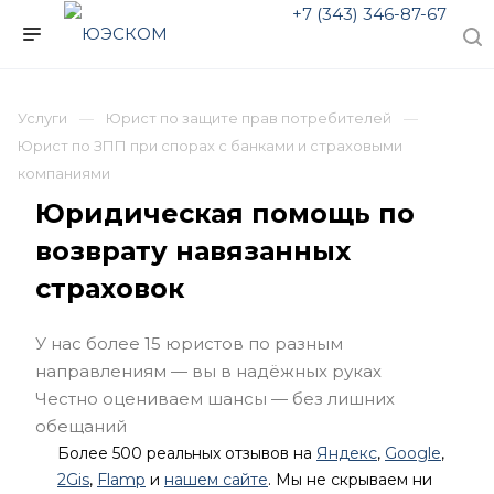
+7 (343) 346-87-67
Услуги
Юрист по защите прав потребителей
Юрист по ЗПП при спорах с банками и страховыми
компаниями
Юридическая помощь по
возврату навязанных
страховок
У нас более 15 юристов по разным
направлениям — вы в надёжных руках
Честно оцениваем шансы — без лишних
обещаний
Более 500 реальных отзывов на
Яндекс
,
Google
,
2Gis
,
Flamp
и
нашем сайте
. Мы не скрываем ни