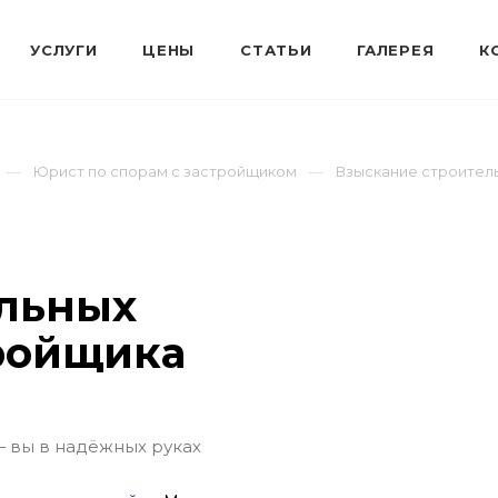
Юрист по спорам с застройщиком
Взыскание строител
ельных
тройщика
— вы в надёжных руках