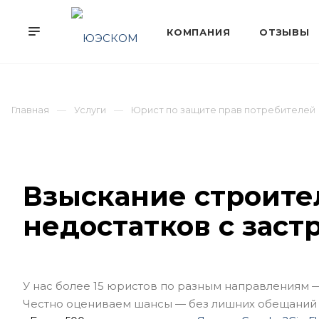
Главная
Услуги
Юрист по защите прав потребителей
Взыскание строит
недостатков с зас
У нас более 15 юристов по разным направлениям 
Честно оцениваем шансы — без лишних обещаний