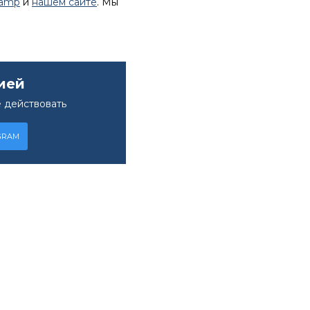
lamp
и
нашем сайте
. Мы
ией
 действовать
GRAM