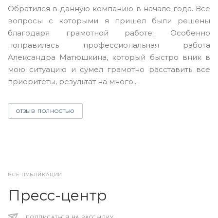
В
Обратился в данную компанию в начале года. Все
в
вопросы с которыми я пришел были решены
н
благодаря грамотной работе. Особенно
Ю
понравилась профессиональная работа
А
Александра Матюшкина, который быстро вник в
ч
мою ситуацию и сумел грамотно расставить все
з
приоритеты, результат на много...
ОТЗЫВ ПОЛНОСТЬЮ
ВСЕ ПУБЛИКАЦИИ
Пресс-центр
ПОДПИСАТЬСЯ НА РАССЫЛКУ