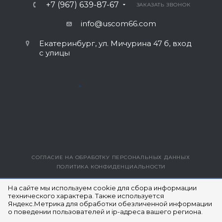
+7 (967) 639-87-67
ЗАКАЗАТЬ ЗВОНОК
info@uscom66.com
Екатеринбург, ул. Мичурина 47 б, вход
с улицы
>
СОГЛАСИЕ НА ОБРАБОТКУ ПЕРСОНАЛЬНЫХ ДАННЫХ
ПОЛИТИКА КОНФИДЕНЦИАЛЬНОСТИ
ВЕРСИЯ ДЛЯ ПЕЧАТИ
На сайте мы используем cookie для сбора информации
технического характера. Также используется
Яндекс.Метрика для обработки обезличенной информации
© 2014- 2026 ЮЭСКОМ
о поведении пользователей и ip-адреса вашего региона.