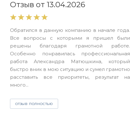
Отзыв от 13.04.2026
Выр
Обратился в данную компанию в начале года.
выс
Все вопросы с которыми я пришел были
нас
решены благодаря грамотной работе.
ЮЭС
Особенно понравилась профессиональная
Але
работа Александра Матюшкина, который
чет
быстро вник в мою ситуацию и сумел грамотно
и з
расставить все приоритеты, результат на
много...
О
ОТЗЫВ ПОЛНОСТЬЮ