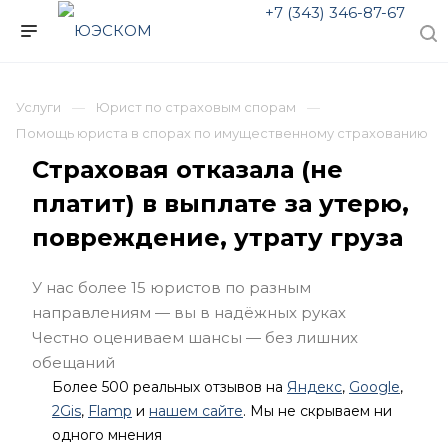
+7 (343) 346-87-67
Услуги
Юрист по страховым спорам
Помощь юриста в спорах по имущественному страхованию
Страховая отказала (не
платит) в выплате за утерю,
повреждение, утрату груза
У нас более 15 юристов по разным
направлениям — вы в надёжных руках
Честно оцениваем шансы — без лишних
обещаний
Более 500 реальных отзывов на
Яндекс
,
Google
,
2Gis
,
Flamp
и
нашем сайте
. Мы не скрываем ни
одного мнения